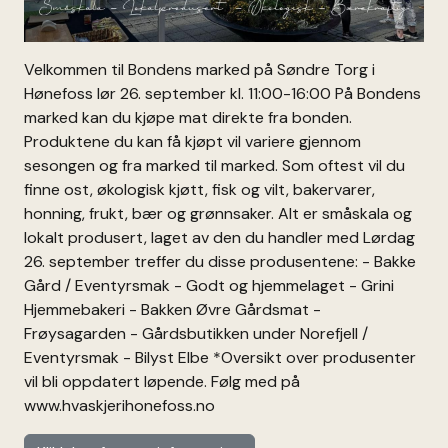
Velkommen til Bondens marked på Søndre Torg i
Hønefoss lør 26. september kl. 11:00-16:00 På Bondens
marked kan du kjøpe mat direkte fra bonden.
Produktene du kan få kjøpt vil variere gjennom
sesongen og fra marked til marked. Som oftest vil du
finne ost, økologisk kjøtt, fisk og vilt, bakervarer,
honning, frukt, bær og grønnsaker. Alt er småskala og
lokalt produsert, laget av den du handler med Lørdag
26. september treffer du disse produsentene: - Bakke
Gård / Eventyrsmak - Godt og hjemmelaget - Grini
Hjemmebakeri - Bakken Øvre Gårdsmat -
Frøysagarden - Gårdsbutikken under Norefjell /
Eventyrsmak - Bilyst Elbe *Oversikt over produsenter
vil bli oppdatert løpende. Følg med på
www.hvaskjerihonefoss.no