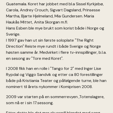
Guatemala. Koret har jobbet med bl.a Sissel Kyrkjebø,
Carola, Andrey Crouch, Sigvart Dagsland, Prinsesse
Martha, Bjarte Hjelmeland, Mia Gundersen. Maria
Haukås Mittet, Anita Skorgan m.fl.
Hans Esben ble mye brukt som korist både i Norge og
Sverige.
I 1997 gav han ut sin første soloplate "The Right
Direction" Reiste mye rundt i både Sverige og Norge
høsten samme år. Medvirket i flere tv-innspillinger, b.l.a.
en sesong av "Tore med Koret".
I 2008 fikk han en rolle i "Tango for 2" med Inger Lise
Rypdal og Viggo Sandvik og etter ca 80 forestillinger
både på Kristiania Teater og påfølgende turne, ble han
nominert til årets nykommer i Komiprisen 2008.
2009 var starten på en sommerrevyen ,Totenslagere,
som nå er i sin 17.sessong.
Etter dette ble det mer skuespill blandet med sang.