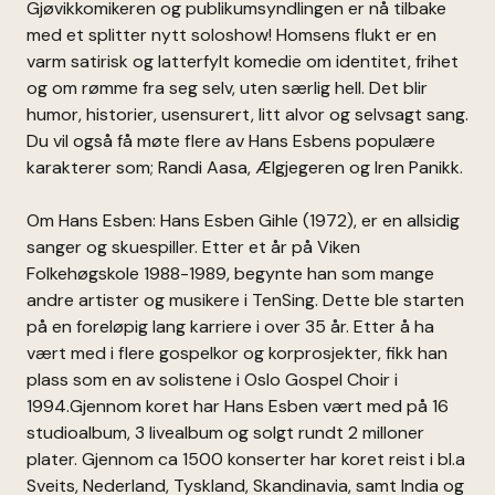
Gjøvikkomikeren og publikumsyndlingen er nå tilbake
med et splitter nytt soloshow! Homsens flukt er en
varm satirisk og latterfylt komedie om identitet, frihet
og om rømme fra seg selv, uten særlig hell. Det blir
humor, historier, usensurert, litt alvor og selvsagt sang.
Du vil også få møte flere av Hans Esbens populære
karakterer som; Randi Aasa, Ælgjegeren og Iren Panikk.
Om Hans Esben: Hans Esben Gihle (1972), er en allsidig
sanger og skuespiller. Etter et år på Viken
Folkehøgskole 1988-1989, begynte han som mange
andre artister og musikere i TenSing. Dette ble starten
på en foreløpig lang karriere i over 35 år. Etter å ha
vært med i flere gospelkor og korprosjekter, fikk han
plass som en av solistene i Oslo Gospel Choir i
1994.Gjennom koret har Hans Esben vært med på 16
studioalbum, 3 livealbum og solgt rundt 2 milloner
plater. Gjennom ca 1500 konserter har koret reist i bl.a
Sveits, Nederland, Tyskland, Skandinavia, samt India og